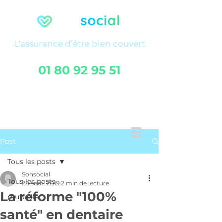
L'assurance
d’être
bien couvert
01 80 92 95 51
FAQ
Service client
Post
Tous les posts
Sohsocial
Tous les posts
28 sept. 2019
2 min de lecture
La réforme "100%
mutuelle
santé" en dentaire