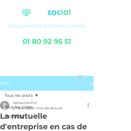
L'assurance
d’être
bien couvert
01 80 92 95 51
FAQ
Service client
Post
Tous les posts
Sohsocial Pro
Tous les posts
27 avr. 2020
1 min de lecture
La mutuelle
mutuelle
d'entreprise en cas de